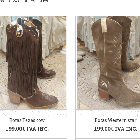
ndo 13–24 de 30 resultados
Botas Texas cow
Botas Western star
199.00
€
199.00
€
IVA INC.
IVA INC.