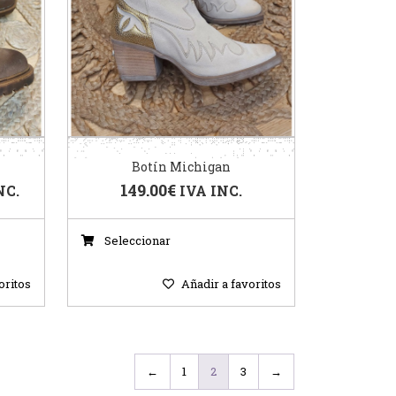
Botín Michigan
149.00
€
NC.
IVA INC.
Seleccionar
oritos
Añadir a favoritos
←
1
2
3
→