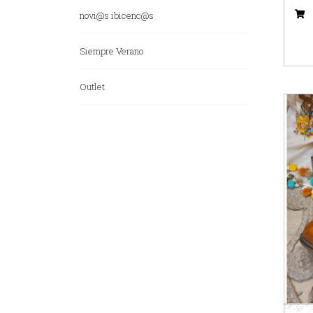
novi@s ibicenc@s
Siempre Verano
Outlet