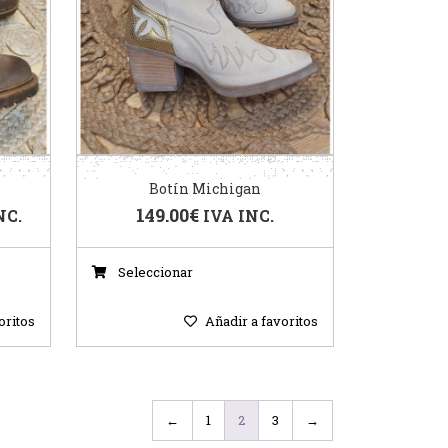
Botín Michigan
149.00
€
NC.
IVA INC.
Seleccionar
oritos
Añadir a favoritos
←
1
2
3
→