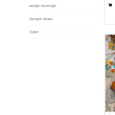
novi@s ibicenc@s
Siempre Verano
Outlet