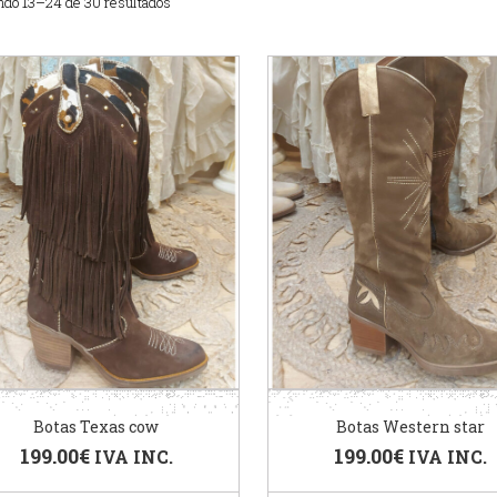
ndo 13–24 de 30 resultados
Botas Texas cow
Botas Western star
199.00
€
199.00
€
IVA INC.
IVA INC.