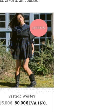
ndo 25–25 de 25 resultados
¡OFERTA!
Vestido Westey
15.00
€
80.00
€
IVA INC.