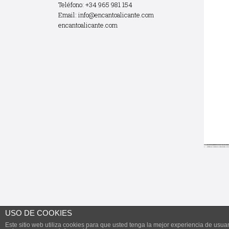
Teléfono: +34 965 981 154
Email:
info@encantoalicante.com
encantoalicante.com
USO DE COOKIES
Este sitio web utiliza cookies para que usted tenga la mejor experiencia de us