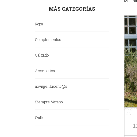
Mostra
MÁS CATEGORÍAS
Ropa
Complementos
Calzado
Accesorios
novi@s ibicenc@s
Siempre Verano
Outlet
1