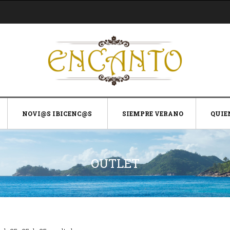
NOVI@S IBICENC@S
SIEMPRE VERANO
QUIE
OUTLET