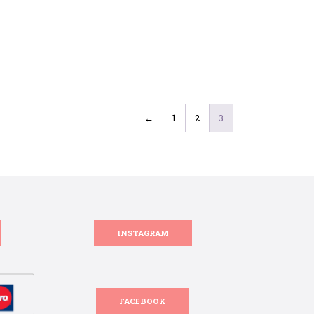
←
1
2
3
INSTAGRAM
FACEBOOK