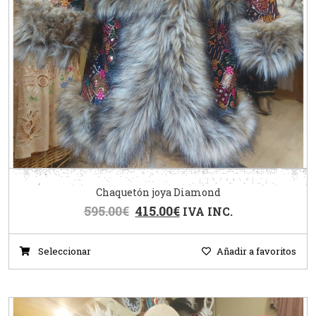
Chaquetón joya Diamond
595.00
€
415.00
€
IVA INC.
Seleccionar
Añadir a favoritos