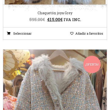
Chaquetón joya Grey
595.00
€
415.00
€
IVA INC.
Seleccionar
Añadir a favoritos
¡OFERTA!