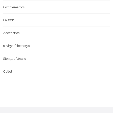
Complementos
Calzado
Accesorios
novi@s ibicenc@s
Siempre Verano
Outlet