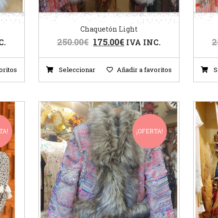
Chaquetón Light
250.00
€
175.00
€
2
C.
IVA INC.
oritos
Seleccionar
Añadir a favoritos
S
TA!
¡OFERTA!