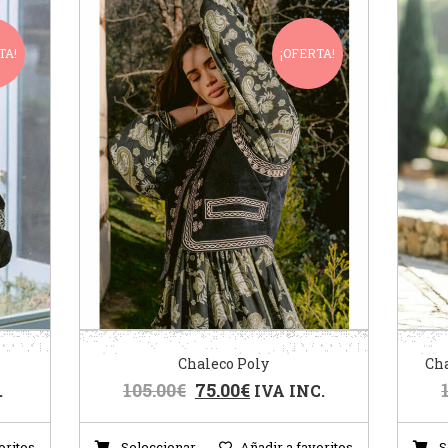
TA!
¡OFERTA!
Chaleco Poly
Ch
105.00
€
75.00
€
.
IVA INC.
oritos
Seleccionar
Añadir a favoritos
S