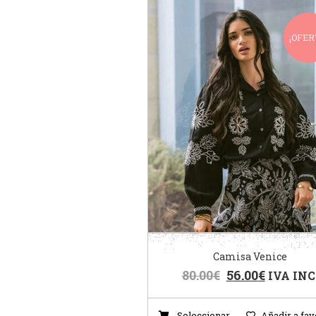
¡OFER
Camisa Venice
80.00
€
56.00
€
IVA INC
Seleccionar
Añadir a fav