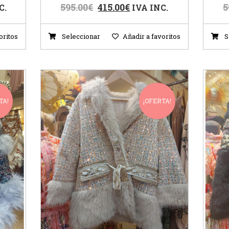
595.00
€
415.00
€
5
C.
IVA INC.
oritos
Seleccionar
Añadir a favoritos
S
TA!
¡OFERTA!