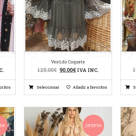
Vestido Coquete
125.00
€
90.00
€
1
C.
IVA INC.
oritos
Seleccionar
Añadir a favoritos
S
TA!
¡OFERTA!