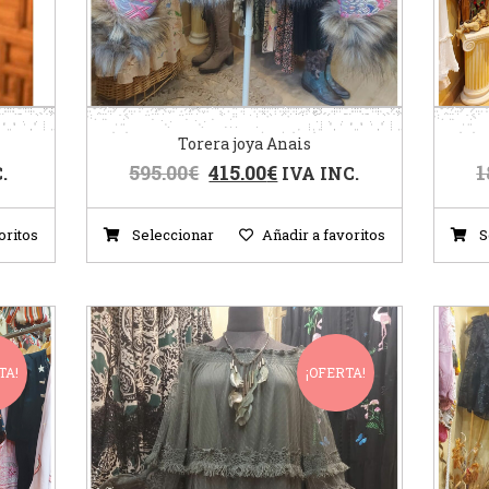
Torera joya Anais
595.00
€
415.00
€
1
.
IVA INC.
oritos
Seleccionar
Añadir a favoritos
S
TA!
¡OFERTA!