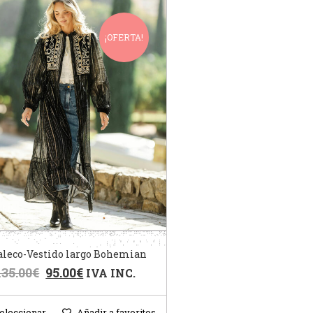
¡OFERTA!
aleco-Vestido largo Bohemian
135.00
€
95.00
€
IVA INC.
eleccionar
Añadir a favoritos