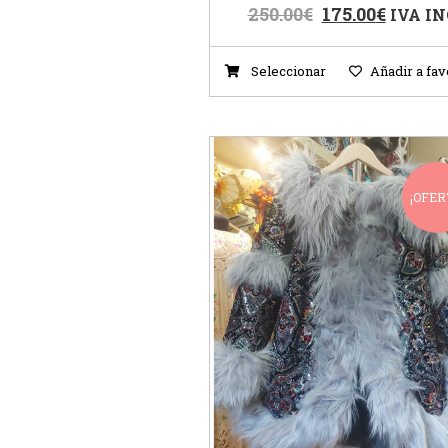
250.00
€
175.00
€
IVA IN
Seleccionar
Añadir a fav
¡OFER