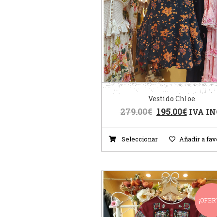
Vestido Chloe
279.00
€
195.00
€
IVA IN
Seleccionar
Añadir a fav
¡OFER