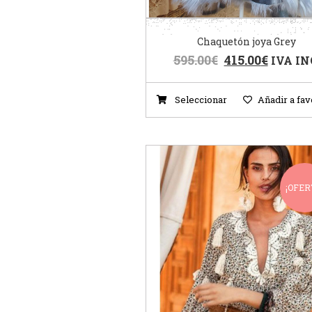
Chaquetón joya Grey
595.00
€
415.00
€
IVA IN
Seleccionar
Añadir a fav
¡OFER