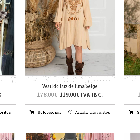
Vestido Luz de luna beige
178.00
€
119.00
€
.
IVA INC.
oritos
Seleccionar
Añadir a favoritos
S