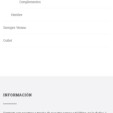
Complementos
Hombre
Siempre Verano
Outlet
INFORMACIÓN
Contacta con nosotros a través de nuestro correo o teléfono, no lo dudes :)