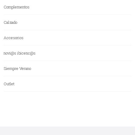
Complementos
Calzado
Accesorios
novi@s ibicenc@s
Siempre Verano
Outlet