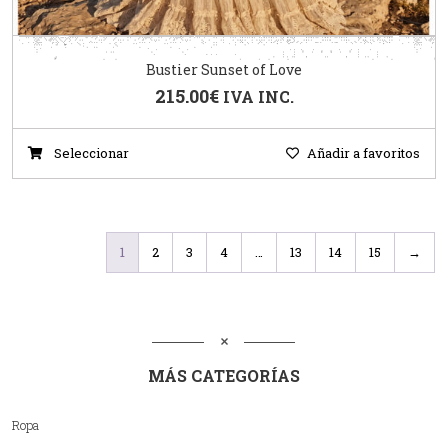
Bustier Sunset of Love
215.00
€
IVA INC.
Seleccionar
Añadir a favoritos
1
2
3
4
…
13
14
15
→
MÁS CATEGORÍAS
Ropa