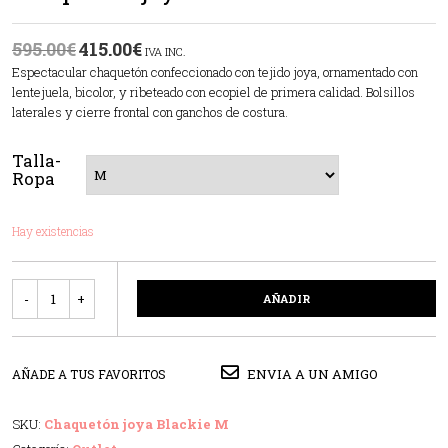
595.00
€
415.00
€
IVA INC.
Espectacular chaquetón confeccionado con tejido joya, ornamentado con
lentejuela, bicolor, y ribeteado con ecopiel de primera calidad. Bolsillos
laterales y cierre frontal con ganchos de costura.
Talla-
Ropa
Hay existencias
Cantidad
AÑADIR
ENVIA A UN AMIGO
AÑADE A TUS FAVORITOS
SKU:
Chaquetón joya Blackie M