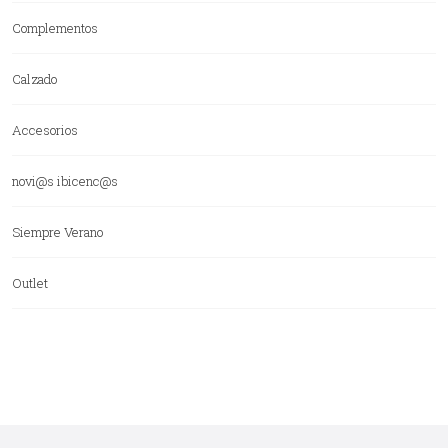
Complementos
Calzado
Accesorios
novi@s ibicenc@s
Siempre Verano
Outlet