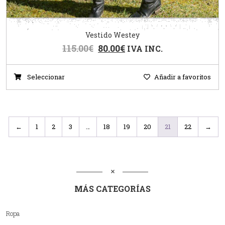
Vestido Westey
115.00
€
80.00
€
IVA INC.
Seleccionar
Añadir a favoritos
←
1
2
3
…
18
19
20
21
22
→
MÁS CATEGORÍAS
Ropa