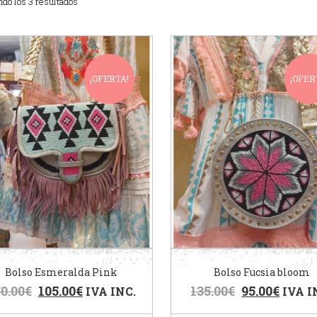
do los 3 resultados
¡OFERTA!
¡OFER
Bolso Esmeralda Pink
Bolso Fucsia bloom
0.00
€
105.00
€
135.00
€
95.00
€
IVA INC.
IVA I