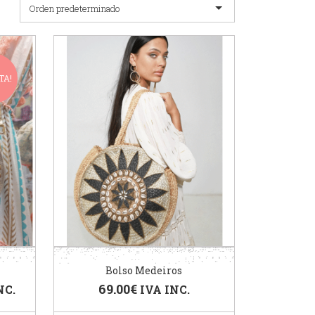
Orden predeterminado
TA!
Bolso Medeiros
69.00
€
NC.
IVA INC.