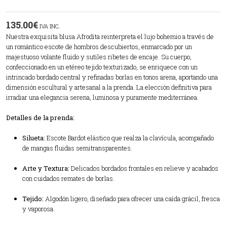
135.00
€
IVA INC.
Nuestra exquisita blusa Afrodita reinterpreta el lujo bohemio a través de
un romántico escote de hombros descubiertos, enmarcado por un
majestuoso volante fluido y sutiles ribetes de encaje. Su cuerpo,
confeccionado en un etéreo tejido texturizado, se enriquece con un
intrincado bordado central y refinadas borlas en tonos arena, aportando una
dimensión escultural y artesanal a la prenda. La elección definitiva para
irradiar una elegancia serena, luminosa y puramente mediterránea.
Detalles de la prenda:
Silueta:
Escote Bardot elástico que realza la clavícula, acompañado
de mangas fluidas semitransparentes.
Arte y Textura:
Delicados bordados frontales en relieve y acabados
con cuidados remates de borlas.
Tejido:
Algodón ligero, diseñado para ofrecer una caída grácil, fresca
y vaporosa.