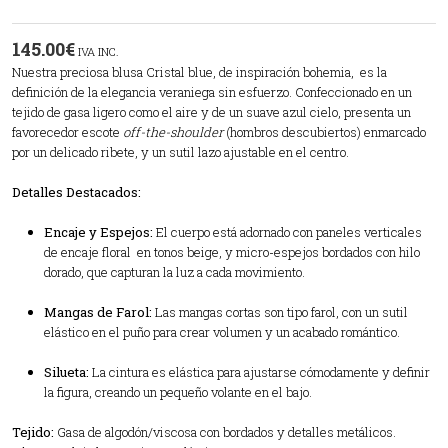
145.00
€
IVA INC.
Nuestra preciosa blusa Cristal blue, de inspiración bohemia, es la
definición de la elegancia veraniega sin esfuerzo. Confeccionado en un
tejido de gasa ligero como el aire y de un suave azul cielo, presenta un
favorecedor escote
off-the-shoulder
(hombros descubiertos) enmarcado
por un delicado ribete, y un sutil lazo ajustable en el centro.
Detalles Destacados:
Encaje y Espejos:
El cuerpo está adornado con paneles verticales
de encaje floral en tonos beige, y micro-espejos bordados con hilo
dorado, que capturan la luz a cada movimiento.
Mangas de Farol:
Las mangas cortas son tipo farol, con un sutil
elástico en el puño para crear volumen y un acabado romántico.
Silueta:
La cintura es elástica para ajustarse cómodamente y definir
la figura, creando un pequeño volante en el bajo.
Tejido:
Gasa de algodón/viscosa con bordados y detalles metálicos.