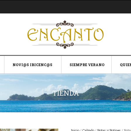
NOVI@S IBICENC@S
SIEMPRE VERANO
QUIE
TIENDA
Inicio
/
Calzado
/
Botas y Botines
/ Bota