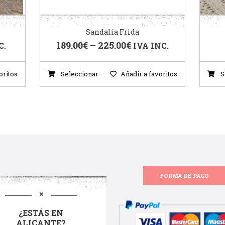
Sandalia Frida
189.00
€
–
225.00
€
C.
IVA INC.
oritos
Seleccionar
Añadir a favoritos
S
FORMA DE PAGO
¿ESTÁS EN
ALICANTE?