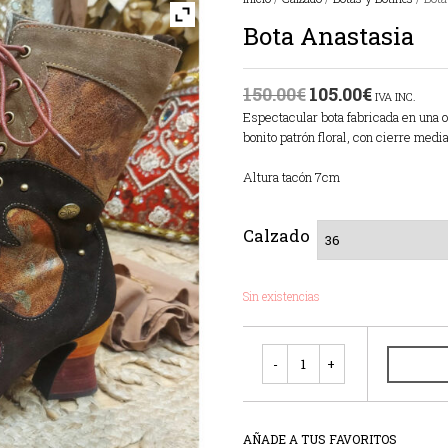
Bota Anastasia
150.00
€
105.00
€
IVA INC.
Espectacular bota fabricada en una o
bonito patrón floral, con cierre medi
Altura tacón 7cm
Calzado
Sin existencias
Cantidad
AÑADE A TUS FAVORITOS