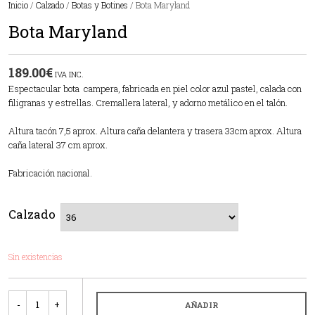
Inicio
/
Calzado
/
Botas y Botines
/ Bota Maryland
Bota Maryland
189.00
€
IVA INC.
Espectacular bota campera, fabricada en piel color azul pastel, calada con
filigranas y estrellas. Cremallera lateral, y adorno metálico en el talón.
Altura tacón 7,5 aprox. Altura caña delantera y trasera 33cm aprox. Altura
caña lateral 37 cm aprox.
Fabricación nacional.
Calzado
Sin existencias
Cantidad
AÑADIR