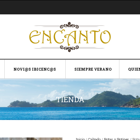
NOVI@S IBICENC@S
SIEMPRE VERANO
QUIE
TIENDA
Inicio
/
Calzado
/
Botas y Botines
/ Bota