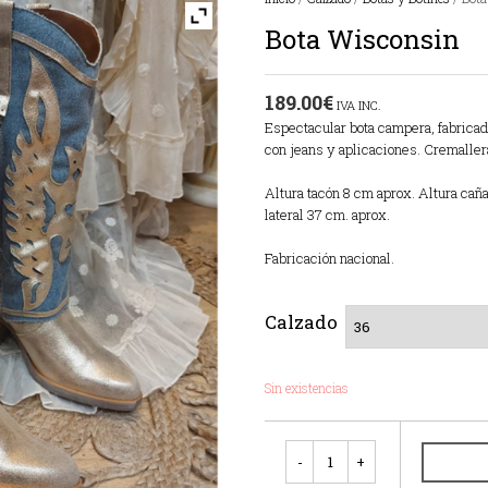
Bota Wisconsin
189.00
€
IVA INC.
Espectacular bota campera, fabricad
con jeans y aplicaciones. Cremallera 
Altura tacón 8 cm aprox. Altura caña
lateral 37 cm. aprox.
Fabricación nacional.
Calzado
Sin existencias
Cantidad