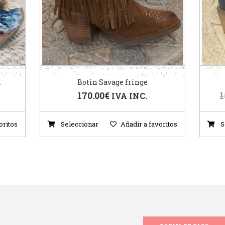
l
Botin Savage fringe
170.00
€
1
IVA INC.
oritos
Seleccionar
Añadir a favoritos
S