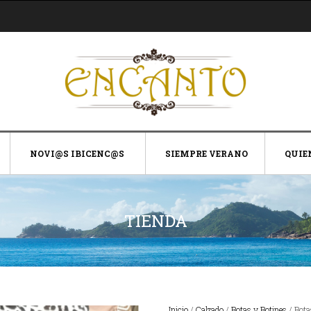
NOVI@S IBICENC@S
SIEMPRE VERANO
QUIE
TIENDA
Inicio
/
Calzado
/
Botas y Botines
/ Bota