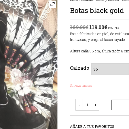
Botas black gold
169.00
€
119.00
€
IVA INC.
Botas fabricadas en piel, de estilo c
trenzadas, y original tacón rayado.
Altura caña 36 cm, altura tacón 8 c
Calzado
Sin existencias
Cantidad
AÑADE A TUS FAVORITOS