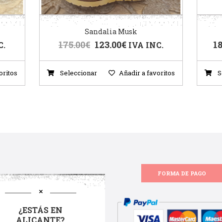
Sandalia Musk
175.00
€
123.00
€
18
C.
IVA INC.
oritos
Seleccionar
Añadir a favoritos
S
FORMA DE PAGO
¿ESTÁS EN
ALICANTE?