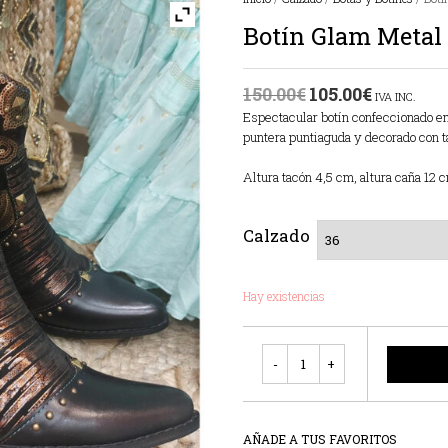
Botín Glam Metal
150.00
€
105.00
€
IVA INC.
Espectacular botín confeccionado en p
puntera puntiaguda y decorado con t
Altura tacón 4,5 cm, altura caña 12 
Calzado
Hay existencias
Cantidad
AÑADE A TUS FAVORITOS