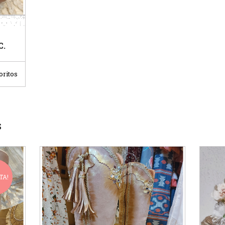
C.
oritos
S
TA!