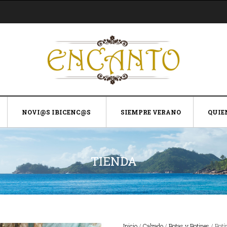
NOVI@S IBICENC@S
SIEMPRE VERANO
QUIE
TIENDA
Inicio
/
Calzado
/
Botas y Botines
/ Botí