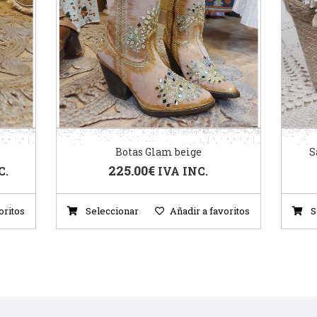
Botas Glam beige
S
225.00
€
C.
IVA INC.
oritos
Seleccionar
Añadir a favoritos
S