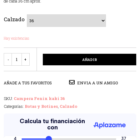
de caña 36 cm aprox.
Calzado
Hay existencias
Cantidad
AÑADIR
ENVIA A UN AMIGO
AÑADE A TUS FAVORITOS
SKU:
Campera Fenix kaki 36
Categorías:
Botas y Botines
,
Calzado