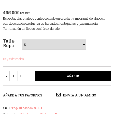
435.00
€
IVA INC.
Espectacular chaleco confeccionado en crochet y macramé de algodón,
con decoración exclusiva de bordados, lentejuelas y pasamanería.
Terminación en flecos con lúrex dorado.
Talla-
Ropa
Hay existencias
Cantidad
AÑADIR
ENVIA A UN AMIGO
AÑADE A TUS FAVORITOS
SKU:
Top Blossom S-1-1