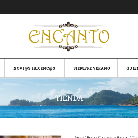
NOVI@S IBICENC@S
SIEMPRE VERANO
QUIE
TIENDA
Inicio
/
Ropa
/
Chalecos y Boleros
/ Cha