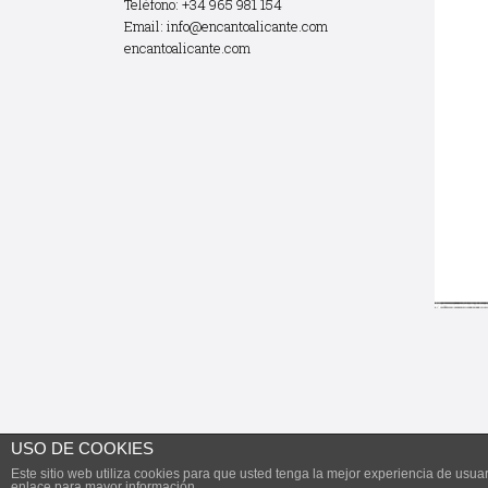
Teléfono: +34 965 981 154
Email:
info@encantoalicante.com
encantoalicante.com
USO DE COOKIES
Este sitio web utiliza cookies para que usted tenga la mejor experiencia de us
Todos los derechos reservados.
enlace para mayor información.