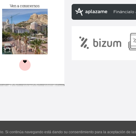
Ven a conocernos
uario. Si continúa navegando está dando su consentimiento para la aceptación de l
©