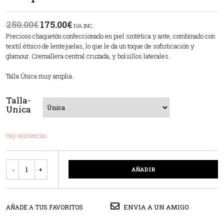
250.00
€
175.00
€
IVA INC.
Precioso chaquetón confeccionado en piel sintética y ante, combinado con
textil étnico de lentejuelas, lo que le da un toque de sofisticación y
glamour. Cremallera central cruzada, y bolsillos laterales.
Talla Única muy amplia.
Talla-
Unica
Hay existencias
Cantidad
AÑADIR
ENVIA A UN AMIGO
AÑADE A TUS FAVORITOS