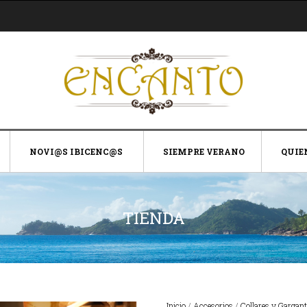
NOVI@S IBICENC@S
SIEMPRE VERANO
QUIE
TIENDA
Inicio
/
Accesorios
/
Collares y Gargant