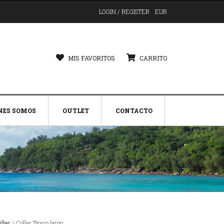
LOGIN / REGISTER
EUR
MIS FAVORITOS
CARRITO
NES SOMOS
OUTLET
CONTACTO
illas
/ Collar Taxco largo