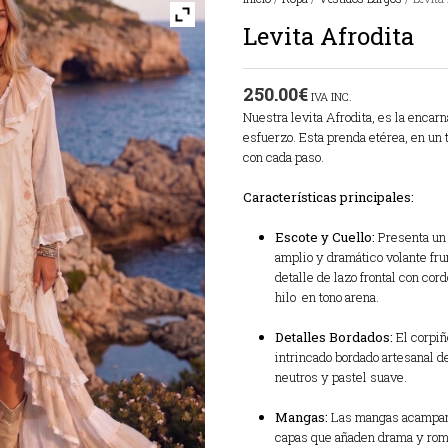
Levita Afrodita
250.00
€
IVA INC.
Nuestra levita Afrodita, es la encar
esfuerzo.
Esta prenda etérea,
en un t
con cada paso.
Características principales:
Escote y Cuello:
Presenta un 
amplio y dramático volante fru
detalle de lazo frontal con co
hilo en tono arena.
Detalles Bordados:
El corpiñ
intrincado bordado artesanal de
neutros y pastel suave.
Mangas:
Las mangas acampana
capas que añaden drama y rom