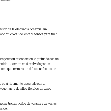
nación de la elegancia bohemia sin
ono crudo cálido,
está diseñada para fluir
espectacular escote en V profundo con un
ncido.
El centro está realzado por un
rdones que termina en delicadas borlas de
o está ricamente decorado con un
 cuentas y detalles florales en tonos
das tienen puños de volantes de varias
ance.