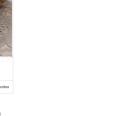
oritos
S