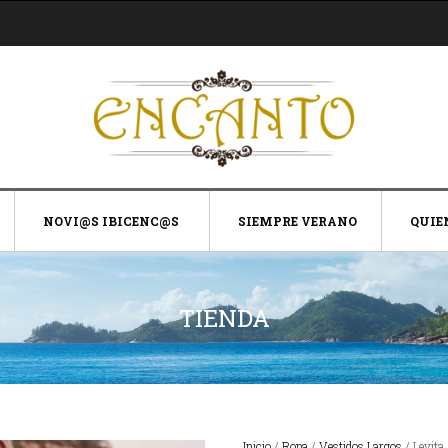
NOVI@S IBICENC@S
SIEMPRE VERANO
QUIE
TIENDA
Inicio
/
Ropa
/
Vestidos Largos
/ Levita