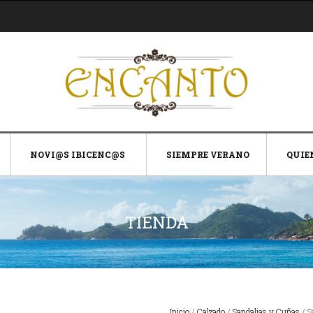
NOVI@S IBICENC@S
SIEMPRE VERANO
QUIE
TIENDA
Inicio
/
Calzado
/
Sandalias y Cuñas
/ S