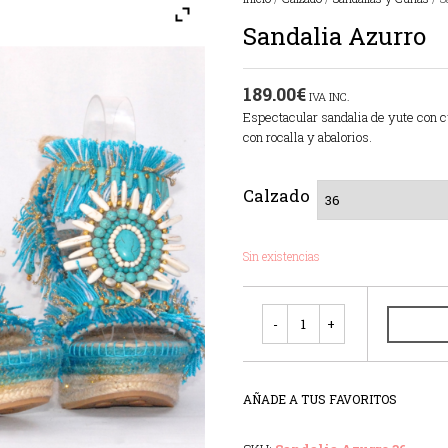
Sandalia Azurro
189.00
€
IVA INC.
Espectacular sandalia de yute con c
con rocalla y abalorios.
Calzado
Sin existencias
Cantidad
AÑADE A TUS FAVORITOS