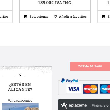
189.00
€
1
IVA INC.
oritos
Seleccionar
Añadir a favoritos
S
FORMA DE PAGO
¿ESTÁS EN
ALICANTE?
Ven a conocernos