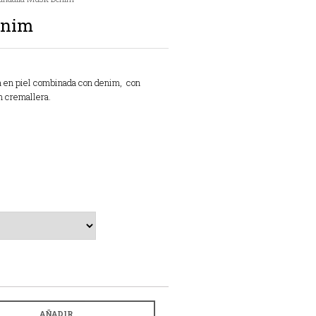
enim
a en piel combinada con denim, con
n cremallera.
AÑADIR