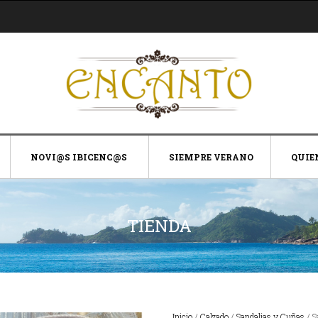
NOVI@S IBICENC@S
SIEMPRE VERANO
QUIE
TIENDA
Inicio
/
Calzado
/
Sandalias y Cuñas
/ S