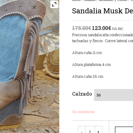
Sandalia Musk D
175.00
€
123.00
€
IVA INC.
Preciosa sandalia alta confeccionad
tachuelas y flecos. Cierre lateral co
Altura cuña 11 cm
Altura plataforma 4 cm
Altura cuña 26 cm
Calzado
Sin existencias
Cantidad