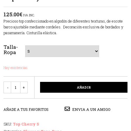
125.00
€
IVA INC.
Precioso top confeccionado en algodón de diferentes texturas, de escote
barco ajustable mediante cordeles. Decoración exclusiva de bordados y
pasamanería. Cinturilla elástica.
Talla-
Ropa
Hay existencias
Cantidad
AÑADIR
ENVIA A UN AMIGO
AÑADE A TUS FAVORITOS
SKU:
Top Cherry S