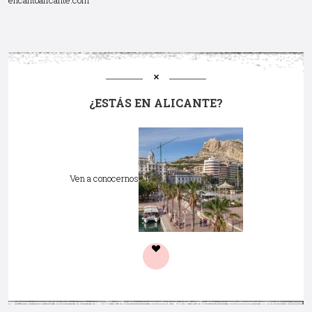
encantoalicante.com
¿ESTÁS EN ALICANTE?
Ven a conocernos