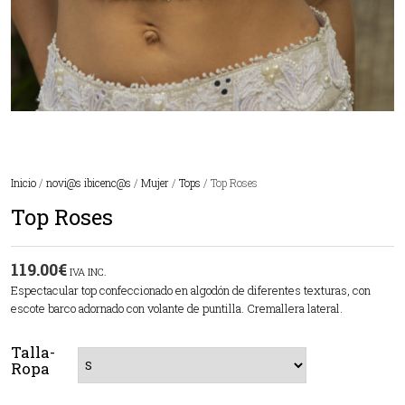
Inicio
/
novi@s ibicenc@s
/
Mujer
/
Tops
/ Top Roses
Top Roses
119.00
€
IVA INC.
Espectacular top confeccionado en algodón de diferentes texturas, con
escote barco adornado con volante de puntilla. Cremallera lateral.
Talla-
Ropa