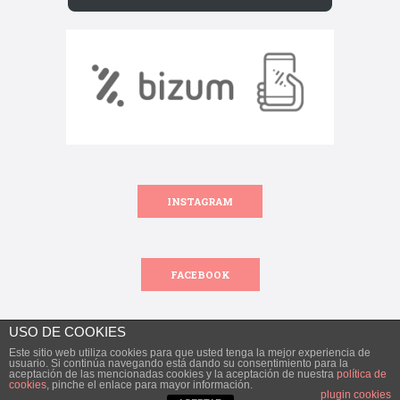
INSTAGRAM
FACEBOOK
USO DE COOKIES
Este sitio web utiliza cookies para que usted tenga la mejor experiencia de
Todos los derechos reservados.
usuario. Si continúa navegando está dando su consentimiento para la
aceptación de las mencionadas cookies y la aceptación de nuestra
política de
© 2018 Encantoalicante.com. Todos los derechos reservados.
cookies
, pinche el enlace para mayor información.
plugin cookies