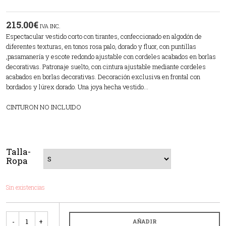
215.00
€
IVA INC.
Espectacular vestido corto con tirantes, confeccionado en algodón de
diferentes texturas, en tonos rosa palo, dorado y fluor, con puntillas
,pasamanería y escote redondo ajustable con cordeles acabados en borlas
decorativas. Patronaje suelto, con cintura ajustable mediante cordeles
acabados en borlas decorativas. Decoración exclusiva en frontal con
bordados y lúrex dorado. Una joya hecha vestido…
CINTURON NO INCLUIDO
Talla-
Ropa
Sin existencias
Cantidad
AÑADIR