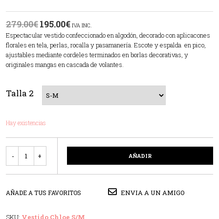
279.00
€
195.00
€
IVA INC.
Espectacular vestido confeccionado en algodón, decorado con aplicacones
florales en tela, perlas, rocalla y pasamanería. Escote y espalda en pico,
ajustables mediante cordeles terminados en borlas decorativas, y
originales mangas en cascada de volantes.
Talla 2
Hay existencias
Cantidad
AÑADIR
ENVIA A UN AMIGO
AÑADE A TUS FAVORITOS
SKU:
Vestido Chloe S/M