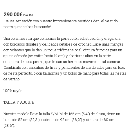
290.00
€
IVA INC.
¡Causa sensación con nuestro impresionante Vestido Eden, el vestido
negro que estabas buscando!
Una obra maestra que combina a la perfección sofisticación y elegancia,
con bordados florales y delicados detalles de crochet. Luce unas mangas
con volantes que le dan un toque tridimensional, cintura fruncida para un
ajuste cómodo (se estira hasta 12 cm) y aberturas altas en la parte
delantera de cada pierna, que le dan un hermoso movimiento al caminar.
Combínalo con sandalias de tiras y pendientes de aro dorados para un look
de fiesta perfecto, o con bailarinas y un bolso de mano para todas las fiestas
de verano.
100% rayón.
TALLA Y AJUSTE
Nuestra modelo lleva la talla S/M. Mide 165 cm (5’4″) de altura, tiene un
busto de 82 cm (32,3″), caderas de 92 cm (36,2″) y cintura de 60 cm
(23,6″).