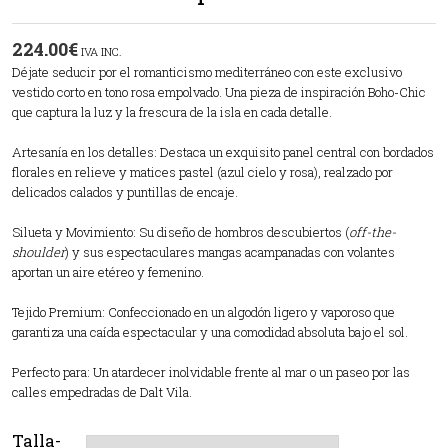
224.00
€
IVA INC.
Déjate seducir por el romanticismo mediterráneo con este exclusivo
vestido corto en tono rosa empolvado. Una pieza de inspiración Boho-Chic
que captura la luz y la frescura de la isla en cada detalle.
Artesanía en los detalles: Destaca un exquisito panel central con bordados
florales en relieve y matices pastel (azul cielo y rosa), realzado por
delicados calados y puntillas de encaje.
Silueta y Movimiento: Su diseño de hombros descubiertos (
off-the-
shoulder
) y sus espectaculares mangas acampanadas con volantes
aportan un aire etéreo y femenino.
Tejido Premium: Confeccionado en un algodón ligero y vaporoso que
garantiza una caída espectacular y una comodidad absoluta bajo el sol.
Perfecto para: Un atardecer inolvidable frente al mar o un paseo por las
calles empedradas de Dalt Vila.
Talla-