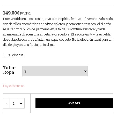
149.00
€
IVA INC.
Este vestido en tonos rosas, evoca el espíritu festivo del verano. Adornado
con detalles geométricos en vivos colores y pompones rosados, el diseño
resalta con dibujos de palmeras en la falda. Su cintura ajustada y falda
acampanada ofrecen una silueta favorecedora. El escote en V y la espalda
descubierta con tiras añaden un toque coqueto. Es la elección ideal para un
día de playa o una fiesta junto al mar.
100% Viscosa
Talla-
Ropa
Hay existencias
Cantidad
AÑADIR