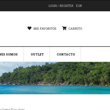
LOGIN / REGISTER
EUR
MIS FAVORITOS
CARRITO
NES SOMOS
OUTLET
CONTACTO
o Greece fluor short