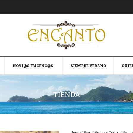
NOVI@S IBICENC@S
SIEMPRE VERANO
QUIE
TIENDA
Inicio
/
Ropa
/
Vestidos Cortos
/ Vestid