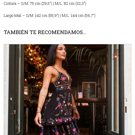
Cintura – S/M: 75 cm (29,5″) | M/L: 82 cm (32,3″)
Largo total – S/M: 142 cm (55,9″) | M/L: 144 cm (56,7″)
TAMBIÉN TE RECOMENDAMOS…