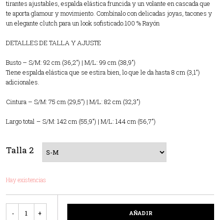
tirantes ajustables, espalda elástica fruncida y un volante en cascada que
te aporta glamour y movimiento. Combínalo con delicadas joyas, tacones y
un elegante clutch para un look sofisticado.100 % Rayón
DETALLES DE TALLA Y AJUSTE
Busto – S/M: 92 cm (36,2″) | M/L: 99 cm (38,9″)
Tiene espalda elástica que se estira bien, lo que le da hasta 8 cm (3,1″)
adicionales.
Cintura – S/M: 75 cm (29,5″) | M/L: 82 cm (32,3″)
Largo total – S/M: 142 cm (55,9″) | M/L: 144 cm (56,7″)
Talla 2
Hay existencias
Cantidad
AÑADIR