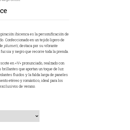
ece
piración ibicenca es la personificación de
do. Confeccionado en un tejido ligero de
 de
plumeti
, destaca por su vibrante
fucsia y negro que recorre toda la prenda.
scote en «V» pronunciado, realzado con
 brillantes que aportan un toque de luz
olantes fluidos y la falda larga de paneles
nto etéreo y romántico, ideal para los
 exclusivos de verano.