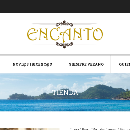
NOVI@S IBICENC@S
SIEMPRE VERANO
QUIE
TIENDA
Inicio
/
Ropa
/
Vestidos Largos
/ Vestid