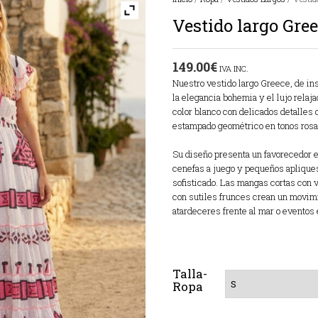
Vestido largo Gre
149.00
€
IVA INC.
Nuestro vestido largo Greece, de ins
la elegancia bohemia y el lujo relaja
color blanco con delicados detalles
estampado geométrico en tonos rosa 
Su diseño presenta un favorecedor e
cenefas a juego y pequeños apliques
sofisticado. Las mangas cortas con v
con sutiles frunces crean un movimie
atardeceres frente al mar o eventos
Talla-
Ropa