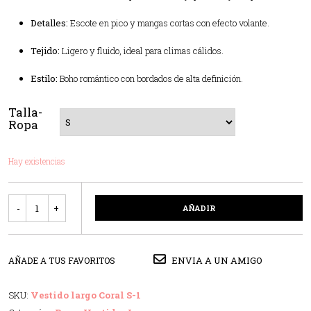
Detalles:
Escote en pico y mangas cortas con efecto volante.
Tejido:
Ligero y fluido, ideal para climas cálidos.
Estilo:
Boho romántico con bordados de alta definición.
Talla-
Ropa
Hay existencias
Cantidad
AÑADIR
ENVIA A UN AMIGO
AÑADE A TUS FAVORITOS
SKU:
Vestido largo Coral S-1