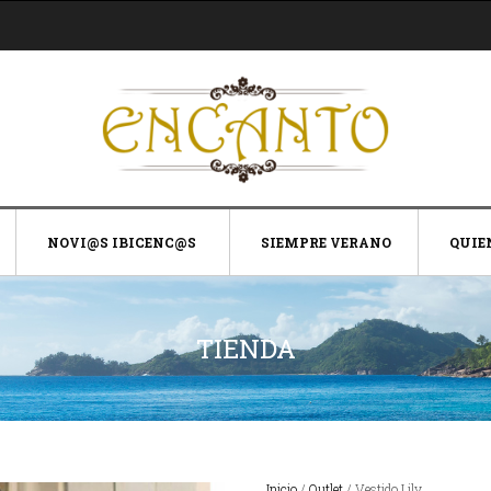
NOVI@S IBICENC@S
SIEMPRE VERANO
QUIE
TIENDA
Inicio
/
Outlet
/ Vestido Lily