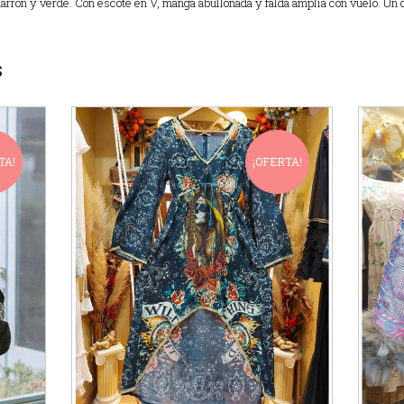
arrón y verde. Con escote en V, manga abullonada y falda amplia con vuelo. Un d
S
TA!
¡OFERTA!