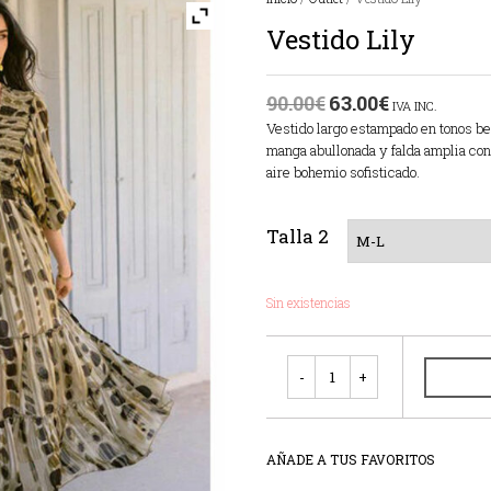
Vestido Lily
90.00
€
63.00
€
IVA INC.
Vestido largo estampado en tonos be
manga abullonada y falda amplia con
aire bohemio sofisticado.
Talla 2
Sin existencias
Cantidad
AÑADE A TUS FAVORITOS