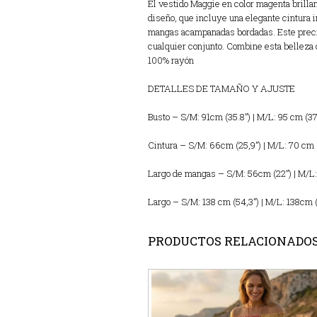
El vestido Maggie en color magenta brillan
diseño, que incluye una elegante cintura i
mangas acampanadas bordadas. Este precio
cualquier conjunto. Combine esta belleza c
100% rayón
DETALLES DE TAMAÑO Y AJUSTE
Busto – S/M: 91cm (35.8”) | M/L: 95 cm (37
Cintura – S/M: 66cm (25,9”) | M/L: 70 cm 
Largo de mangas – S/M: 56cm (22”) | M/L:
Largo – S/M: 138 cm (54,3”) | M/L: 138cm (
PRODUCTOS RELACIONADO