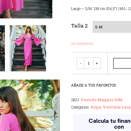
Largo – S/M: 138 cm (54,3”) | M/L: 1
Talla 2
Sin existencias
Cantidad
AÑADE A TUS FAVORITOS
SKU:
Vestido Maggie S/M
Categorías:
Ropa
,
Vestidos Larg