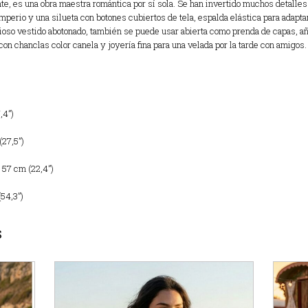
te, es una obra maestra romántica por sí sola. Se han invertido muchos detalle
mperio y una silueta con botones cubiertos de tela, espalda elástica para adapta
so vestido abotonado, también se puede usar abierta como prenda de capas, añ
on chanclas color canela y joyería fina para una velada por la tarde con amigos.
,4”)
(27,5”)
 57 cm (22,4”)
54,3”)
S