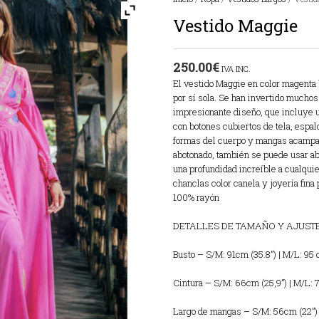
Vestido Maggie
250.00
€
IVA INC.
El vestido Maggie en color magenta 
por sí sola. Se han invertido muchos
impresionante diseño, que incluye u
con botones cubiertos de tela, espald
formas del cuerpo y mangas acampan
abotonado, también se puede usar a
una profundidad increíble a cualqui
chanclas color canela y joyería fina 
100% rayón
DETALLES DE TAMAÑO Y AJUST
Busto – S/M: 91cm (35.8”) | M/L: 95 
Cintura – S/M: 66cm (25,9”) | M/L: 
Largo de mangas – S/M: 56cm (22”) |