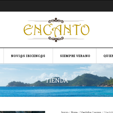
NOVI@S IBICENC@S
SIEMPRE VERANO
QUIE
TIENDA
Inicio
/
Ropa
/
Vestidos Largos
/ Vestid