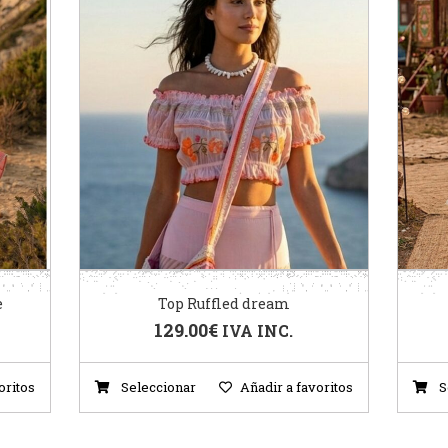
e
Top Ruffled dream
129.00
€
IVA INC.
oritos
Seleccionar
Añadir a favoritos
S