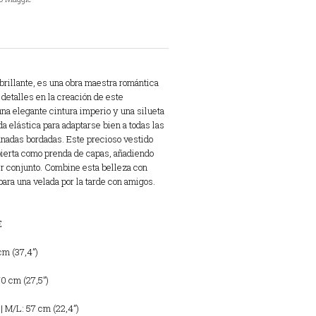
brillante, es una obra maestra romántica
 detalles en la creación de este
na elegante cintura imperio y una silueta
a elástica para adaptarse bien a todas las
adas bordadas. Este precioso vestido
bierta como prenda de capas, añadiendo
er conjunto. Combine esta belleza con
para una velada por la tarde con amigos.
E
cm (37,4”)
70 cm (27,5”)
 M/L: 57 cm (22,4”)