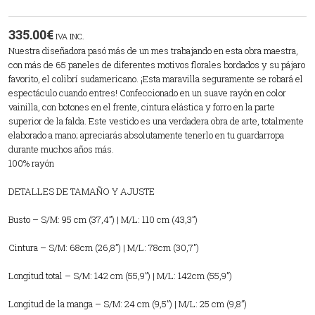
335.00
€
IVA INC.
Nuestra diseñadora pasó más de un mes trabajando en esta obra maestra,
con más de 65 paneles de diferentes motivos florales bordados y su pájaro
favorito, el colibrí sudamericano. ¡Esta maravilla seguramente se robará el
espectáculo cuando entres! Confeccionado en un suave rayón en color
vainilla, con botones en el frente, cintura elástica y forro en la parte
superior de la falda. Este vestido es una verdadera obra de arte, totalmente
elaborado a mano; apreciarás absolutamente tenerlo en tu guardarropa
durante muchos años más.
100% rayón
DETALLES DE TAMAÑO Y AJUSTE
Busto – S/M: 95 cm (37,4”) | M/L: 110 cm (43,3”)
Cintura – S/M: 68cm (26,8”) | M/L: 78cm (30,7″)
Longitud total – S/M: 142 cm (55,9”) | M/L: 142cm (55,9”)
Longitud de la manga – S/M: 24 cm (9,5”) | M/L: 25 cm (9,8”)