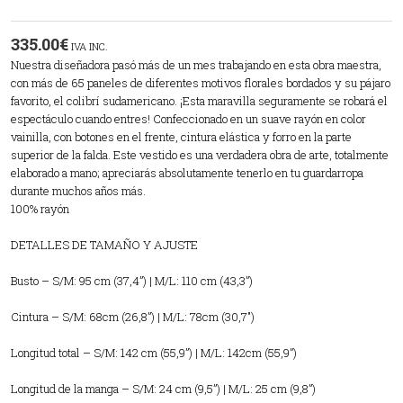
335.00
€
IVA INC.
Nuestra diseñadora pasó más de un mes trabajando en esta obra maestra,
con más de 65 paneles de diferentes motivos florales bordados y su pájaro
favorito, el colibrí sudamericano. ¡Esta maravilla seguramente se robará el
espectáculo cuando entres! Confeccionado en un suave rayón en color
vainilla, con botones en el frente, cintura elástica y forro en la parte
superior de la falda. Este vestido es una verdadera obra de arte, totalmente
elaborado a mano; apreciarás absolutamente tenerlo en tu guardarropa
durante muchos años más.
100% rayón
DETALLES DE TAMAÑO Y AJUSTE
Busto – S/M: 95 cm (37,4”) | M/L: 110 cm (43,3”)
Cintura – S/M: 68cm (26,8”) | M/L: 78cm (30,7″)
Longitud total – S/M: 142 cm (55,9”) | M/L: 142cm (55,9”)
Longitud de la manga – S/M: 24 cm (9,5”) | M/L: 25 cm (9,8”)