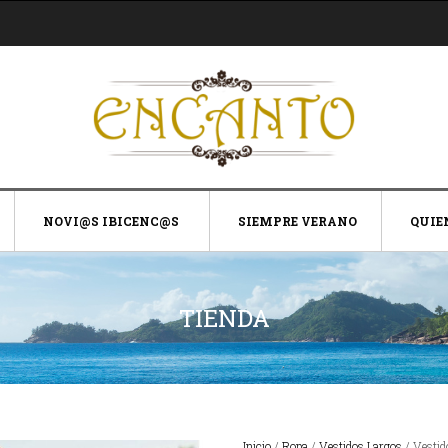
NOVI@S IBICENC@S
SIEMPRE VERANO
QUIE
TIENDA
Inicio
/
Ropa
/
Vestidos Largos
/ Vestid