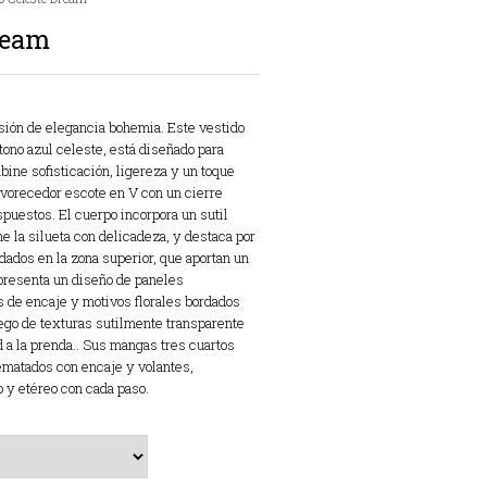
ream
sión de elegancia bohemia. Este vestido
tono azul celeste, está diseñado para
ne sofisticación, ligereza y un toque
avorecedor escote en V con un cierre
puestos. El cuerpo incorpora un sutil
ne la silueta con delicadeza, y destaca por
dados en la zona superior, que aportan un
 presenta un diseño de paneles
s de encaje y motivos florales bordados
uego de texturas sutilmente transparente
a la prenda.. Sus mangas tres cuartos
matados con encaje y volantes,
 y etéreo con cada paso.