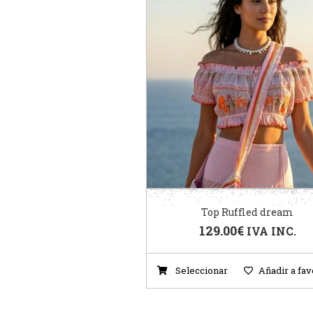
Top Ruffled dream
129.00
€
IVA INC.
Seleccionar
Añadir a fav