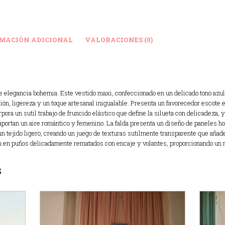
MACIÓN ADICIONAL
VALORACIONES (0)
e elegancia bohemia. Este vestido maxi, confeccionado en un delicado tono azul
ón, ligereza y un toque artesanal inigualable. Presenta un favorecedor escote e
ora un sutil trabajo de fruncido elástico que define la silueta con delicadeza, 
 aportan un aire romántico y femenino. La falda presenta un diseño de paneles ho
un tejido ligero, creando un juego de texturas sutilmente transparente que añad
n en puños delicadamente rematados con encaje y volantes, proporcionando un m
S