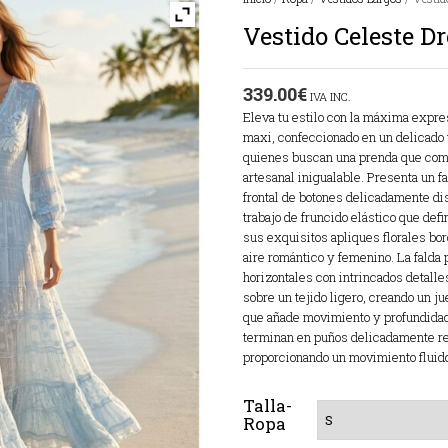
Vestido Celeste D
339.00
€
IVA INC.
Eleva tu estilo con la máxima expre
maxi, confeccionado en un delicado 
quienes buscan una prenda que combi
artesanal inigualable. Presenta un f
frontal de botones delicadamente dis
trabajo de fruncido elástico que defi
sus exquisitos apliques florales bor
aire romántico y femenino. La falda
horizontales con intrincados detalle
sobre un tejido ligero, creando un j
que añade movimiento y profundidad 
terminan en puños delicadamente re
proporcionando un movimiento fluido
Talla-
Ropa