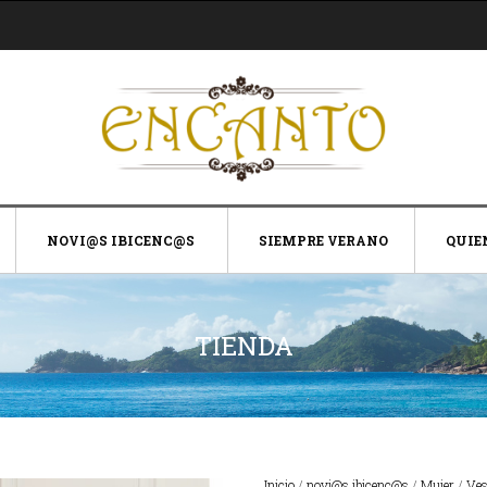
NOVI@S IBICENC@S
SIEMPRE VERANO
QUIE
TIENDA
Inicio
/
novi@s ibicenc@s
/
Mujer
/
Ves