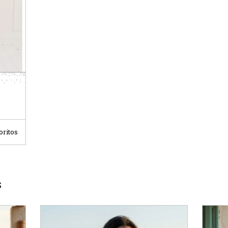
oritos
S