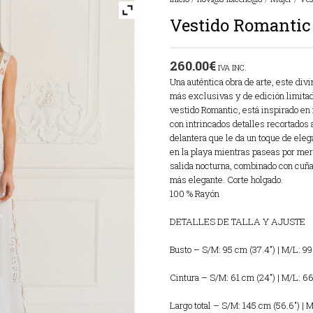
Vestido Romantic
260.00
€
IVA INC.
Una auténtica obra de arte, este div
más exclusivas y de edición limitad
vestido Romantic, está inspirado en
con intrincados detalles recortados 
delantera que le da un toque de eleg
en la playa mientras paseas por merc
salida nocturna, combinado con cuñas
más elegante. Corte holgado.
100 % Rayón
DETALLES DE TALLA Y AJUSTE
Busto – S/M: 95 cm (37.4″) | M/L: 99
Cintura – S/M: 61 cm (24″) | M/L: 6
Largo total – S/M: 145 cm (56.6″) | 