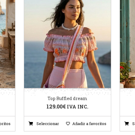
Top Ruffled dream
129.00
€
IVA INC.
oritos
Seleccionar
Añadir a favoritos
S