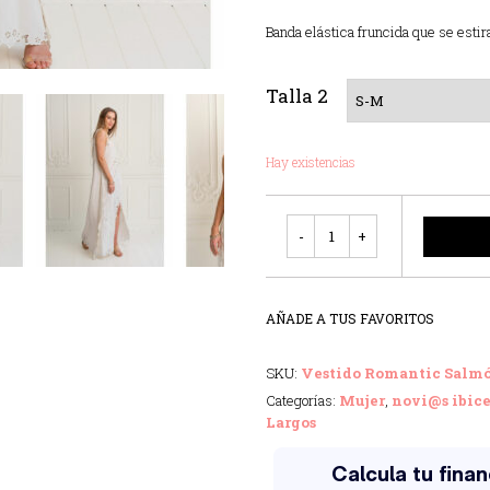
Banda elástica fruncida que se estir
Talla 2
Hay existencias
Cantidad
AÑADE A TUS FAVORITOS
SKU:
Vestido Romantic Salm
Categorías:
Mujer
,
novi@s ibic
Largos