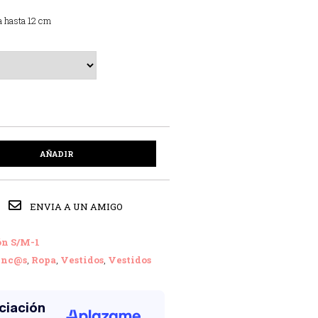
a hasta 12 cm
AÑADIR
ENVIA A UN AMIGO
ón S/M-1
enc@s
,
Ropa
,
Vestidos
,
Vestidos