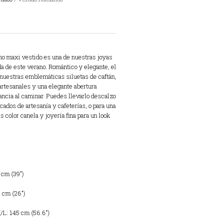
ino maxi vestido es una de nuestras joyas
a de este verano. Romántico y elegante, el
 nuestras emblemáticas siluetas de caftán,
artesanales y una elegante abertura
ancia al caminar. Puedes llevarlo descalzo
ados de artesanía y cafeterías, o para una
 color canela y joyería fina para un look
 cm (39″)
6 cm (26″)
M/L: 145 cm (56.6″)