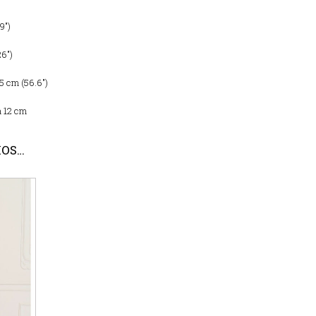
9″)
26″)
45 cm (56.6″)
a 12 cm
MOS…