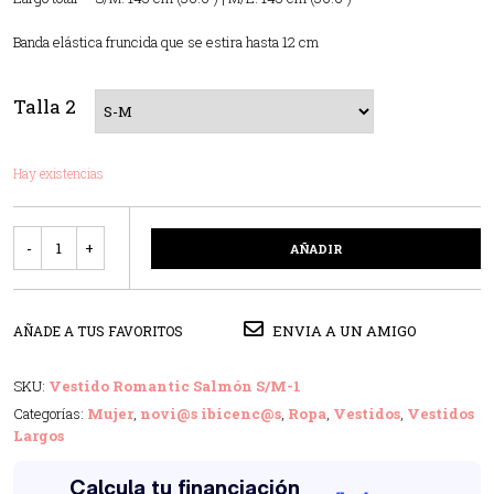
Banda elástica fruncida que se estira hasta 12 cm
Talla 2
Hay existencias
Cantidad
AÑADIR
ENVIA A UN AMIGO
AÑADE A TUS FAVORITOS
SKU:
Vestido Romantic Salmón S/M-1
Categorías:
Mujer
,
novi@s ibicenc@s
,
Ropa
,
Vestidos
,
Vestidos
Largos