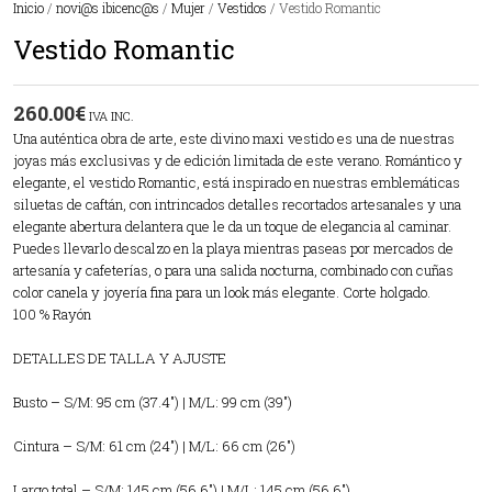
Inicio
/
novi@s ibicenc@s
/
Mujer
/
Vestidos
/ Vestido Romantic
Vestido Romantic
260.00
€
IVA INC.
Una auténtica obra de arte, este divino maxi vestido es una de nuestras
joyas más exclusivas y de edición limitada de este verano. Romántico y
elegante, el vestido Romantic, está inspirado en nuestras emblemáticas
siluetas de caftán, con intrincados detalles recortados artesanales y una
elegante abertura delantera que le da un toque de elegancia al caminar.
Puedes llevarlo descalzo en la playa mientras paseas por mercados de
artesanía y cafeterías, o para una salida nocturna, combinado con cuñas
color canela y joyería fina para un look más elegante. Corte holgado.
100 % Rayón
DETALLES DE TALLA Y AJUSTE
Busto – S/M: 95 cm (37.4″) | M/L: 99 cm (39″)
Cintura – S/M: 61 cm (24″) | M/L: 66 cm (26″)
Largo total – S/M: 145 cm (56.6″) | M/L: 145 cm (56.6″)