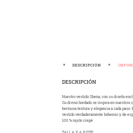
DESCRIPCIÓN
INFOR
DESCRIPCIÓN
Nuestro vestido Shena, con su diseño excl
Su divino bordado se inspira en nuestros c
hermosa textura y elegancia a cada paso. E
vestido verdaderamente bohemio y de espíri
100 % rayón crepé
TALLA Y AJUSTE