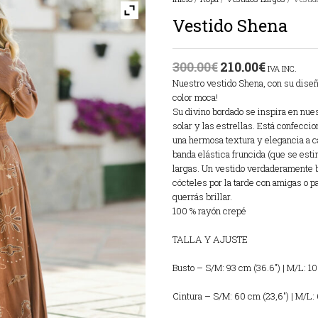
Vestido Shena
300.00
€
210.00
€
IVA INC.
Nuestro vestido Shena, con su diseñ
color moca!
Su divino bordado se inspira en nue
solar y las estrellas. Está confecci
una hermosa textura y elegancia a c
banda elástica fruncida (que se esti
largas. Un vestido verdaderamente bo
cócteles por la tarde con amigas o 
querrás brillar.
100 % rayón crepé
TALLA Y AJUSTE
Busto – S/M: 93 cm (36.6″) | M/L: 10
Cintura – S/M: 60 cm (23,6″) | M/L: 