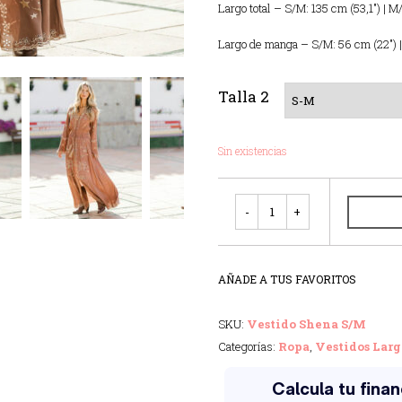
Largo total – S/M: 135 cm (53,1″) | M
Largo de manga – S/M: 56 cm (22″) |
Talla 2
Sin existencias
Cantidad
AÑADE A TUS FAVORITOS
SKU:
Vestido Shena S/M
Categorías:
Ropa
,
Vestidos Larg