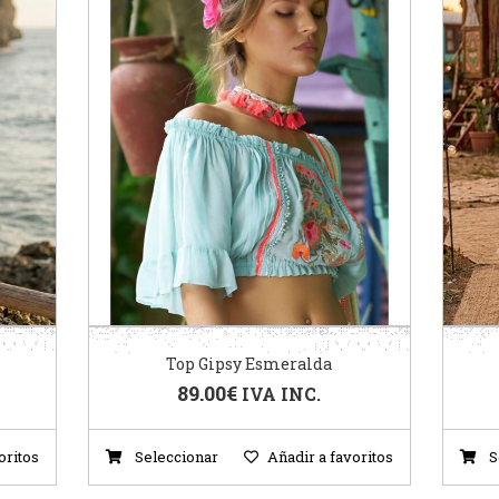
Top Gipsy Esmeralda
89.00
€
IVA INC.
oritos
Seleccionar
Añadir a favoritos
S