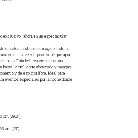
o exclusivo, ¡ahora en un espectacular
stros cielos místicos, el mágico sistema
onado en un suave y lujoso crepé que aporta
ada paso. Esta belleza viene con una
ra hasta 12 cm), corte abotonado y mangas
hemio y de espíritu libre, ideal para
para eventos especiales por la noche donde
0 cm (39,3″)
63 cm (25″)