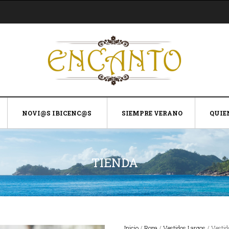
NOVI@S IBICENC@S
SIEMPRE VERANO
QUIE
TIENDA
Inicio
/
Ropa
/
Vestidos Largos
/ Vestid