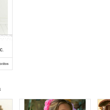
C.
oritos
S