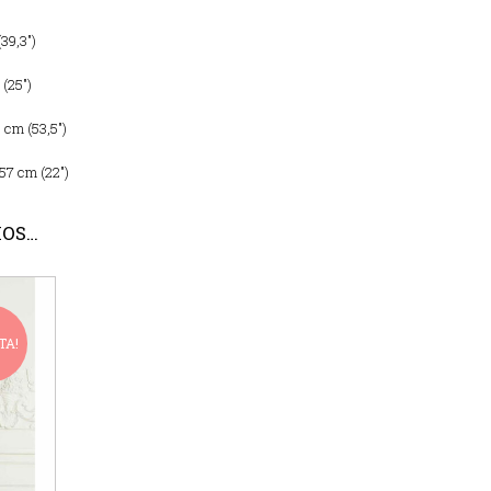
39,3″)
 (25″)
6 cm (53,5″)
57 cm (22″)
MOS…
TA!