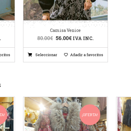
Camisa Venice
80.00
€
56.00
€
.
IVA INC.
oritos
Seleccionar
Añadir a favoritos
S
TA!
¡OFERTA!