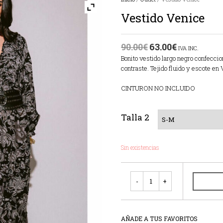
Vestido Venice
90.00
€
63.00
€
IVA INC.
Bonito vestido largo negro confecci
contraste. Tejido fluido y escote en
CINTURON NO INCLUIDO
Talla 2
Sin existencias
Cantidad
AÑADE A TUS FAVORITOS