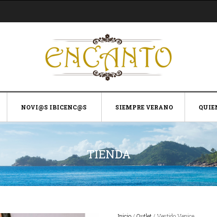
NOVI@S IBICENC@S
SIEMPRE VERANO
QUIE
TIENDA
Inicio
/
Outlet
/ Vestido Venice