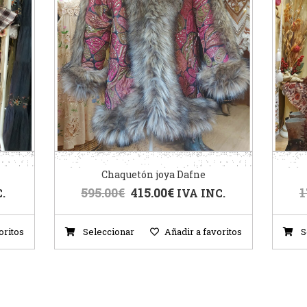
Chaquetón joya Dafne
595.00
€
415.00
€
1
.
IVA INC.
oritos
Seleccionar
Añadir a favoritos
S