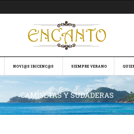
NOVI@S IBICENC@S
SIEMPRE VERANO
QUIE
CAMISETAS Y SUDADERAS