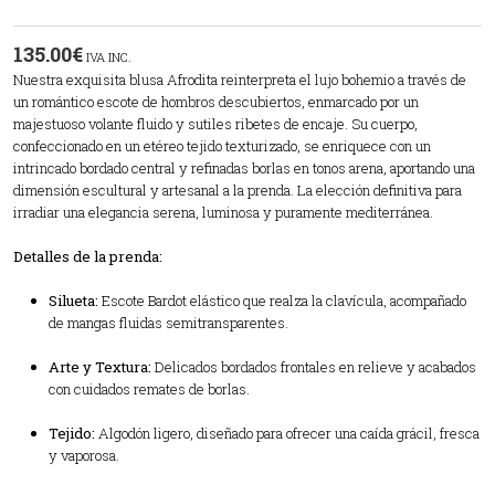
135.00
€
IVA INC.
Nuestra exquisita blusa Afrodita reinterpreta el lujo bohemio a través de
un romántico escote de hombros descubiertos, enmarcado por un
majestuoso volante fluido y sutiles ribetes de encaje. Su cuerpo,
confeccionado en un etéreo tejido texturizado, se enriquece con un
intrincado bordado central y refinadas borlas en tonos arena, aportando una
dimensión escultural y artesanal a la prenda. La elección definitiva para
irradiar una elegancia serena, luminosa y puramente mediterránea.
Detalles de la prenda:
Silueta:
Escote Bardot elástico que realza la clavícula, acompañado
de mangas fluidas semitransparentes.
Arte y Textura:
Delicados bordados frontales en relieve y acabados
con cuidados remates de borlas.
Tejido:
Algodón ligero, diseñado para ofrecer una caída grácil, fresca
y vaporosa.