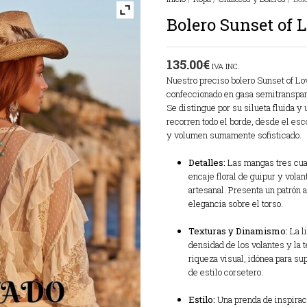
Bolero Sunset of 
135.00
€
IVA INC.
Nuestro preciso bolero Sunset of Lo
confeccionado en gasa semitranspare
Se distingue por su silueta fluida y 
recorren todo el borde,
desde el esco
y volumen sumamente sofisticado.
Detalles:
Las mangas tres cua
encaje floral de guipur y vola
artesanal.
Presenta un patrón ab
elegancia sobre el torso.
Texturas y Dinamismo:
La l
densidad de los volantes y la 
riqueza visual,
idónea para sup
de estilo corsetero.
Estilo:
Una prenda de inspiraci