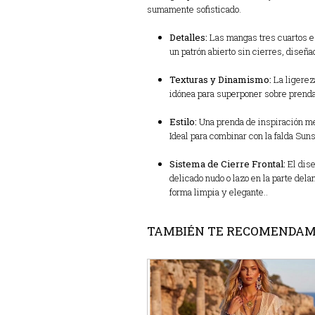
sumamente sofisticado.
Detalles:
Las mangas tres cuartos es
un patrón abierto sin cierres,
diseñad
Texturas y Dinamismo:
La ligerez
idónea para superponer sobre prendas
Estilo:
Una prenda de inspiración med
Ideal para combinar con la falda Suns
Sistema de Cierre Frontal:
El dise
delicado nudo o lazo en la parte dela
forma limpia y elegante..
TAMBIÉN TE RECOMENDA