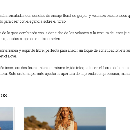
tán rematadas con cenefas de encaje floral de guipur y volantes escalonados q
o para caer con elegancia sobre el torso.
a de la gasa combinada con la densidad de los volantes y la textura del encaje c
 ajustadas o tops de estilo corsetero.
iterránea y espíritu libre,
perfecta para añadir un toque de sofisticación etére
et of Love.
ño incorpora dos finas cintas del mismo tejido integradas en el borde del esco
ntera. Este sistema permite ajustar la apertura de la prenda con precisión, mant
MOS…