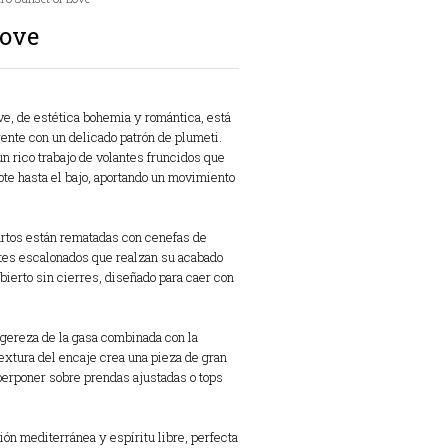
Love
ve, de estética bohemia y romántica,
está
nte con un delicado patrón de plumeti.
un rico trabajo de volantes fruncidos que
te hasta el bajo,
aportando un movimiento
rtos están rematadas con cenefas de
ntes escalonados que realzan su acabado
ierto sin cierres,
diseñado para caer con
igereza de la gasa combinada con la
textura del encaje crea una pieza de gran
erponer sobre prendas ajustadas o tops
ón mediterránea y espíritu libre,
perfecta