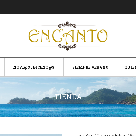
NOVI@S IBICENC@S
SIEMPRE VERANO
QUIE
TIENDA
Inicio
/
Ropa
/
Chalecos y Boleros
/ Bol