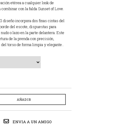
cación etérea a cualquier look de
a combinar con la falda Sunset of Love.
l diseño incorpora dos finas cintas del
borde del escote, dispuestas para
nudo o lazo en la parte delantera. Este
rtura de la prenda con precisión,
del torso de forma limpia y elegante..
AÑADIR
ENVIA A UN AMIGO