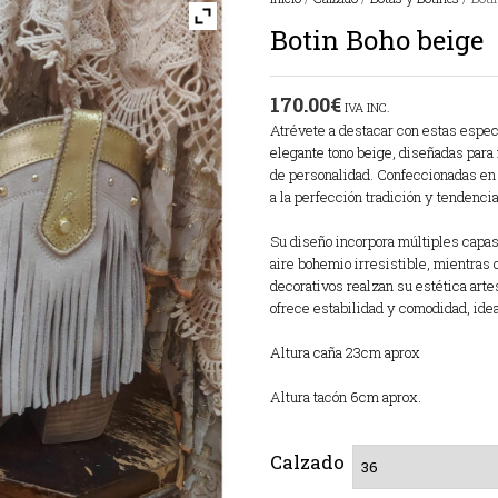
Botin Boho beige
170.00
€
IVA INC.
Atrévete a destacar con estas espec
elegante tono beige, diseñadas para
de personalidad. Confeccionadas en 
a la perfección tradición y tendencia
Su diseño incorpora múltiples capas
aire bohemio irresistible, mientras 
decorativos realzan su estética arte
ofrece estabilidad y comodidad, ideal
Altura caña 23cm aprox
Altura tacón 6cm aprox.
Calzado