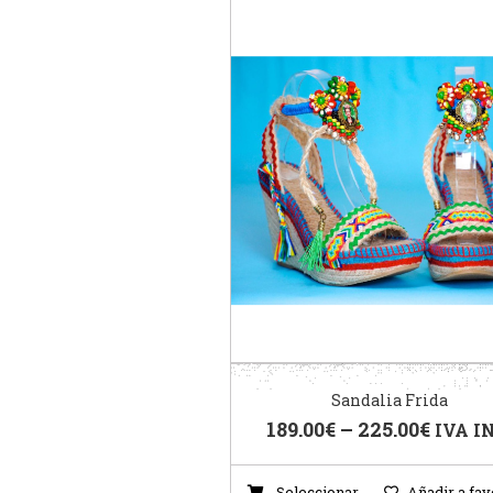
Sandalia Frida
189.00
€
–
225.00
€
IVA I
Seleccionar
Añadir a fav