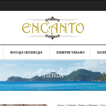
NOVI@S IBICENC@S
SIEMPRE VERANO
QUIE
TIENDA
Inicio
/
Calzado
/
Botas y Botines
/ Boti