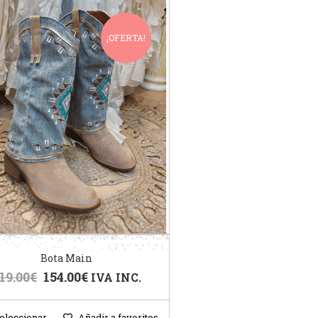
¡OFERTA!
Bota Main
19.00
€
154.00
€
IVA INC.
eleccionar
Añadir a favoritos