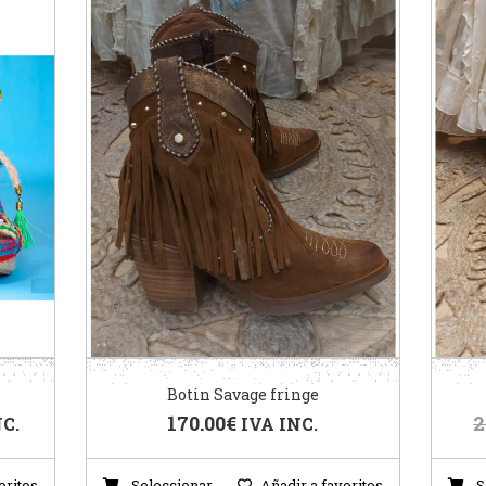
Botin Savage fringe
170.00
€
2
NC.
IVA INC.
oritos
Seleccionar
Añadir a favoritos
S