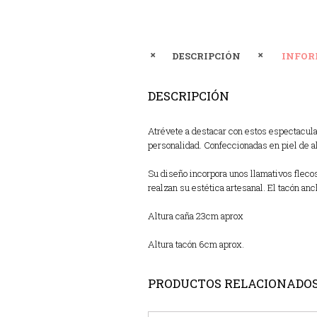
DESCRIPCIÓN
INFOR
DESCRIPCIÓN
Atrévete a destacar con estos espectacula
personalidad. Confeccionadas en piel de al
Su diseño incorpora unos llamativos fleco
realzan su estética artesanal. El tacón anc
Altura caña 23cm aprox
Altura tacón 6cm aprox.
PRODUCTOS RELACIONADO